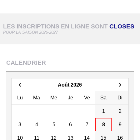
LES INSCRIPTIONS EN LIGNE SONT
CLOSES
POUR LA SAISON 2026-2027
CALENDRIER
Août 2026
Lu
Ma
Me
Je
Ve
Sa
Di
1
2
3
4
5
6
7
8
9
10
11
12
13
14
15
16