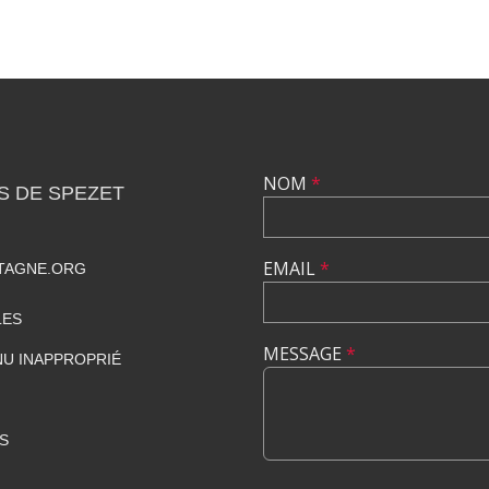
NOM
*
S DE SPEZET
EMAIL
*
TAGNE.ORG
LES
MESSAGE
*
U INAPPROPRIÉ
S