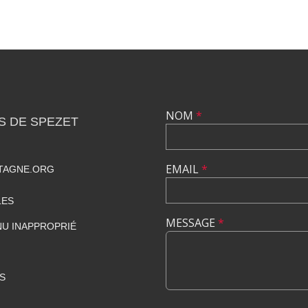
NOM
*
S DE SPEZET
EMAIL
*
TAGNE.ORG
LES
MESSAGE
*
U INAPPROPRIÉ
S